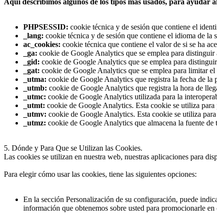
Aquí describimos algunos de los tipos más usados, para ayudar al 
PHPSESSID:
cookie técnica y de sesión que contiene el identi
_lang:
cookie técnica y de sesión que contiene el idioma de la s
ac_cookies:
cookie técnica que contiene el valor de si se ha ace
_ga:
cookie de Google Analytics que se emplea para distinguir a
_gid:
cookie de Google Analytics que se emplea para distinguir 
_gat:
cookie de Google Analytics que se emplea para limitar el 
_utma:
cookie de Google Analytics que registra la fecha de la p
_utmb:
cookie de Google Analytics que registra la hora de lle
_utmc:
cookie de Google Analytics utilizada para la interoperab
_utmt:
cookie de Google Analytics. Esta cookie se utiliza para p
_utmv:
cookie de Google Analytics. Esta cookie se utiliza para
_utmz:
cookie de Google Analytics que almacena la fuente de tr
5. Dónde y Para Que se Utilizan las Cookies
.
Las cookies se utilizan en nuestra web, nuestras aplicaciones para dis
Para elegir cómo usar las cookies, tiene las siguientes opciones:
En la sección Personalización de su configuración, puede indica
información que obtenemos sobre usted para promocionarle en ot