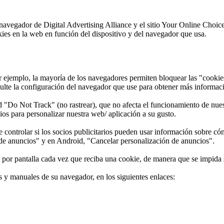
vegador de Digital Advertising Alliance y el sitio Your Online Choices
okies en la web en función del dispositivo y del navegador que usa.
ejemplo, la mayoría de los navegadores permiten bloquear las "cookies d
sulte la configuración del navegador que use para obtener más informac
"Do Not Track" (no rastrear), que no afecta el funcionamiento de nuest
ios para personalizar nuestra web/ aplicación a su gusto.
e controlar si los socios publicitarios pueden usar información sobre c
o de anuncios" y en Android, "Cancelar personalización de anuncios".
o por pantalla cada vez que reciba una cookie, de manera que se impida 
es y manuales de su navegador, en los siguientes enlaces: